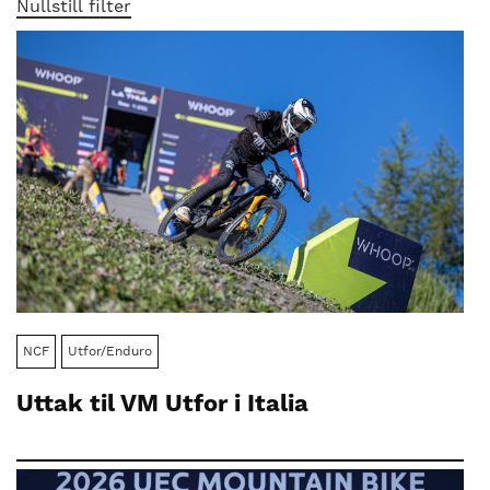
nasjonalt
Nullstill filter
til
å
bli
en
folkesport.
NCF
Utfor/Enduro
Uttak til VM Utfor i Italia