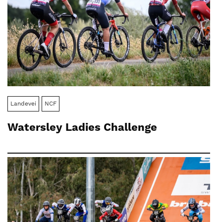
Landevei
NCF
Watersley Ladies Challenge