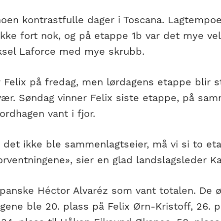
noen kontrastfulle dager i Toscana. Lagtempo
 ikke fort nok, og på etappe 1b var det mye velt
ksel Laforce med mye skrubb.
r Felix på fredag, men lørdagens etappe blir 
ær. Søndag vinner Felix siste etappe, på sa
rdhagen vant i fjor.
 det ikke ble sammenlagtseier, må vi si to et
orventningene», sier en glad landslagsleder Ka
spanske Héctor Alvaréz som vant totalen. De ø
gene ble 20. plass på Felix Ørn-Kristoff, 26. 