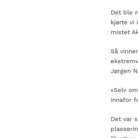
Det ble 
kjørte vi
mistet A
Så vinne
ekstremv
Jørgen No
«Selv om
innafor f
Det var 
plasserin