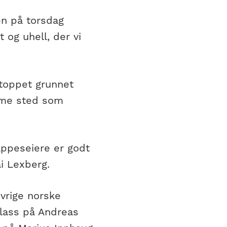
en på torsdag
 og uhell, der vi
stoppet grunnet
mme sted som
appeseiere er godt
i Lexberg.
vrige norske
plass på Andreas