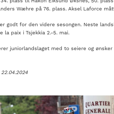
 34. plass til Håkon Eiksund Øksnes, 50. plas
nders Wæhre på 76. plass. Aksel Laforce måtte
er godt for den videre sesongen. Neste landsl
 la paix i Tsjekkia 2.-5. mai.
erer juniorlandslaget med to seiere og ønsker ly
 22.04.2024