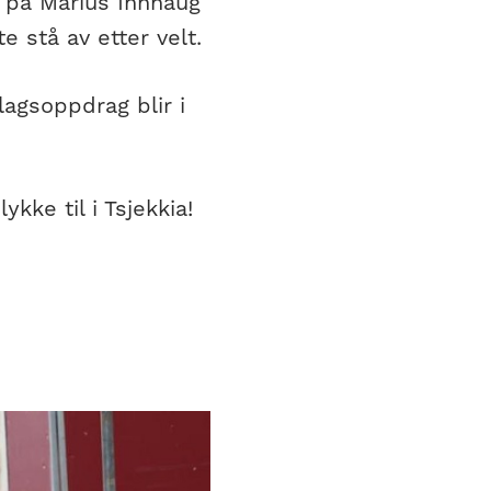
s på Marius Innhaug
 stå av etter velt.
agsoppdrag blir i
kke til i Tsjekkia!