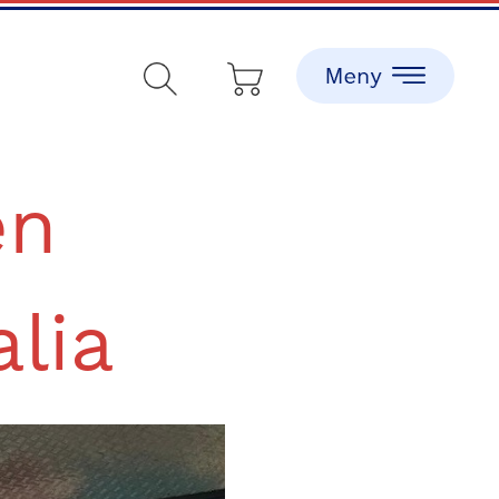
en
alia