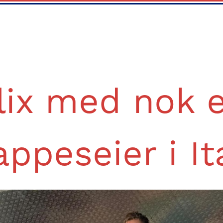
lix med nok 
appeseier i It