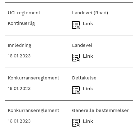
nasjonalt
til
UCI reglement
Landevei (Road)
å
bli
Kontinuerlig
Link
en
folkesport.
Innledning
Landevei
16.01.2023
Link
Konkurransereglement
Deltakelse
16.01.2023
Link
Konkurransereglement
Generelle bestemmelser
16.01.2023
Link