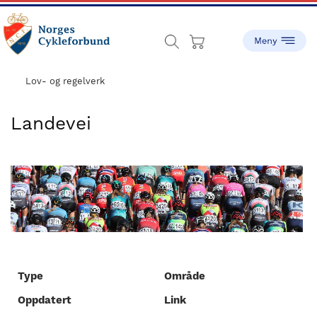
Skip
Skip
to
to
main
footer
content
sykling.no
Norges
Cykleforbund
Lov- og regelverk
ble
stiftet
Landevei
i
1910,
og
har
gått
fra
å
være
en
Type
Område
liten
Oppdatert
Link
idrett