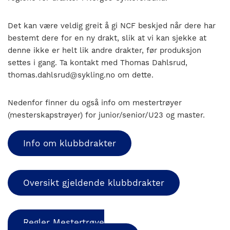
nasjonalt
til
Det kan være veldig greit å gi NCF beskjed når dere har
å
bestemt dere for en ny drakt, slik at vi kan sjekke at
bli
denne ikke er helt lik andre drakter, før produksjon
en
settes i gang. Ta kontakt med Thomas Dahlsrud,
folkesport.
thomas.dahlsrud@sykling.no om dette.
Nedenfor finner du også info om mestertrøyer
(mesterskapstrøyer) for junior/senior/U23 og master.
Info om klubbdrakter
Oversikt gjeldende klubbdrakter
Regler Mestertrøye