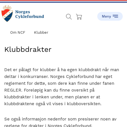
Skip
Skip
to
to
main
footer
content
sykling.no
Norges
Cykleforbund
Om NCF
Klubber
ble
stiftet
Klubbdrakter
i
1910,
og
Det er pålagt for klubber å ha egen klubbdrakt når man
har
deltar i konkurranser. Norges Cykleforbund har eget
gått
reglement for dette, som dere kan finne under fanen
fra
REGLER. Foreløpig kan du finne oversikt på
å
klubbdrakter i lenken under, men planen er at
være
klubbdraktene også vil vises i klubboversikten.
en
liten
Se også informasjon nedenfor som presiserer noen av
idrett
reglene for drakter i Norges Cykleforbund.