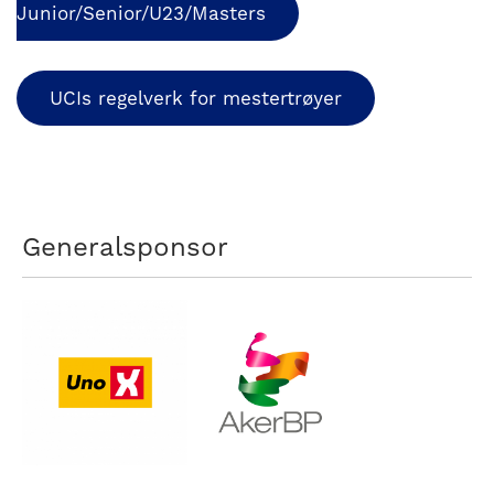
Junior/Senior/U23/Masters
UCIs regelverk for mestertrøyer
Generalsponsor