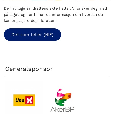
nasjonalt
til
De frivillige er idrettens ekte helter. Vi ønsker deg med
å
på laget, og her finner du informasjon om hvordan du
bli
kan engasjere deg i idretten.
en
folkesport.
Det som teller (NIF)
Generalsponsor