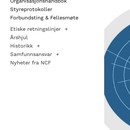
Organisasjonshåndbok
være
Styreprotokoller
Forbundsting & Fellesmøte
en
liten
Etiske retningslinjer
idrett
Årshjul
nasjonalt
Historikk
Samfunnsansvar
til
Nyheter fra NCF
å
bli
en
folkesport.