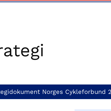
rategi
tegidokument Norges Cykleforbund 