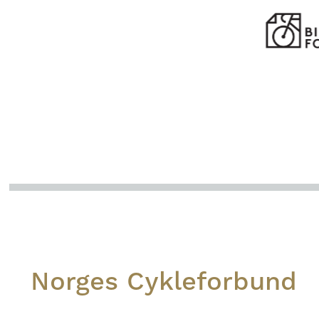
Footer
Norges Cykleforbund