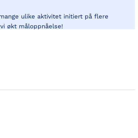
nge ulike aktivitet initiert på flere
 vi økt måloppnåelse!
gidokument NCF 2024-2028