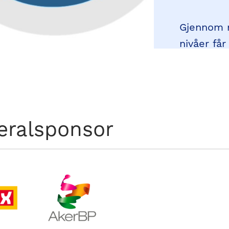
Gjennom ma
nivåer får
Strate
eralsponsor