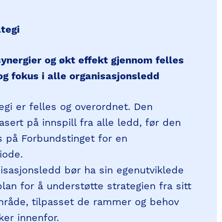
egi ​
ynergier og økt effekt gjennom ​felles
og fokus ​i alle organisasjonsledd
egi er felles og overordnet. Den
asert på innspill fra alle ledd, før den
 på Forbundstinget for en
ode. ​
nisasjonsledd bør ha sin egenutviklede
plan for å understøtte strategien fra sitt
råde, tilpasset de rammer og behov
ker innenfor. ​