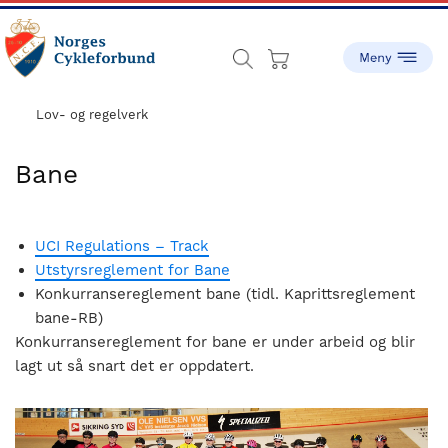
Skip
Skip
to
to
main
footer
content
sykling.no
Norges
Cykleforbund
Lov- og regelverk
ble
stiftet
Bane
i
1910,
og
UCI Regulations – Track
har
Utstyrsreglement for Bane
gått
Konkurransereglement bane (tidl. Kaprittsreglement
fra
bane-RB)
å
Konkurransereglement for bane er under arbeid og blir
være
lagt ut så snart det er oppdatert.
en
liten
idrett