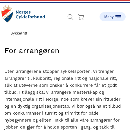
Skip
Skip
to
to
main
footer
content
sykling.no
Norges
Cykleforbund
Sykkelritt
ble
stiftet
For arrangøren
i
1910,
og
Uten arrangørene stopper sykkelsporten. Vi trenger
har
arrangører til klubbritt, regionale ritt og nasjonale ritt,
gått
slik at utøverne som ønsker å konkurrere får et godt
fra
tilbud. I tillegg skal vi arrangere mesterskap og
å
internasjonale ritt i Norge, noe som krever sin rittleder
være
og en dyktig organisasjonsstab. Vi bør også ha et tilbud
en
om konkurranser i turritt og trimritt for både
liten
nybegynnere og eliten. Takk til alle våre arrangører for
idrett
jobben de gjør for å holde sporten i gang, og takk til