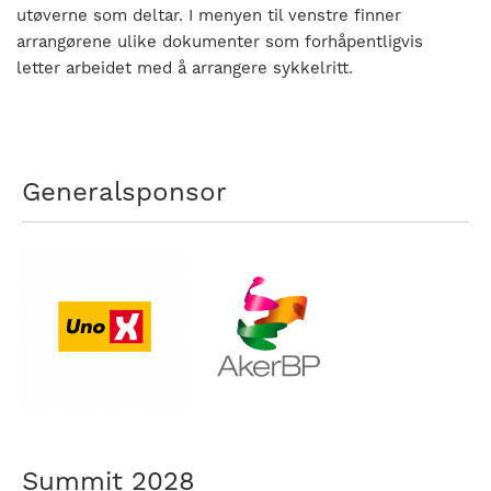
nasjonalt
utøverne som deltar. I menyen til venstre finner
til
arrangørene ulike dokumenter som forhåpentligvis
å
letter arbeidet med å arrangere sykkelritt.
bli
en
folkesport.
Generalsponsor
Summit 2028