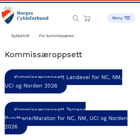
Skip
Skip
to
to
main
footer
content
sykling.no
Norges
Cykleforbund
Sykkelritt
For kommissæren
ble
stiftet
Kommissæroppsett
i
1910,
og
Kommissæroppsett Landevei for NC, NM,
har
UCI og Norden 2026
gått
fra
å
Kommissæroppsett Terreng
være
Rundbane/Maraton for NC, NM, UCI og Norden
en
liten
2026
idrett