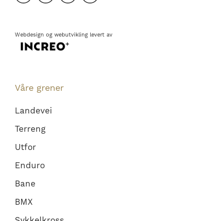
Webdesign
og
webutvikling
levert av
Våre grener
Landevei
Terreng
Utfor
Enduro
Bane
BMX
Sykkelkross