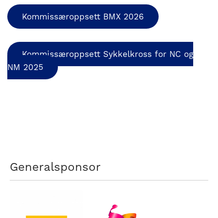
nasjonalt
til
Kommissæroppsett BMX 2026
å
bli
en
Kommissæroppsett Sykkelkross for NC og
folkesport.
NM 2025
Generalsponsor