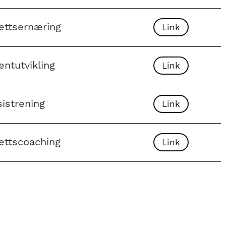
rettsernæring
Link
entutvikling
Link
sistrening
Link
rettscoaching
Link