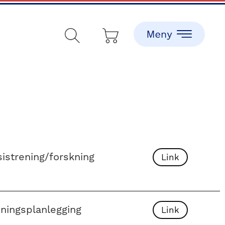
sistrening/forskning
Link
eningsplanlegging
Link