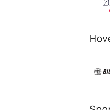
Hov
Spo