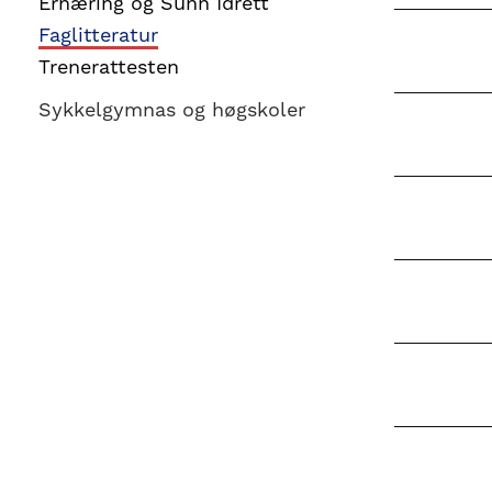
Ernæring og Sunn Idrett
være
Faglitteratur
Trenerattesten
en
liten
Sykkelgymnas og høgskoler
idrett
nasjonalt
til
å
bli
en
folkesport.