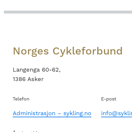
Footer
Norges Cykleforbund
Langenga 60-62,
1386 Asker
Telefon
E-post
Administrasjon – sykling.no
info@sykli