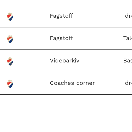
Fagstoff
Id
Fagstoff
Tal
Videoarkiv
Ba
Coaches corner
Id