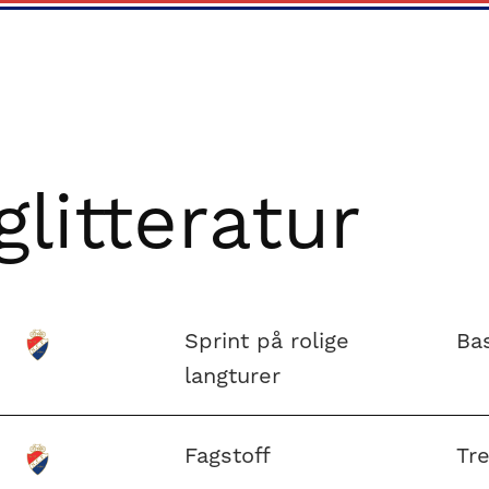
glitteratur
Sprint på rolige
Ba
langturer
Fagstoff
Tr