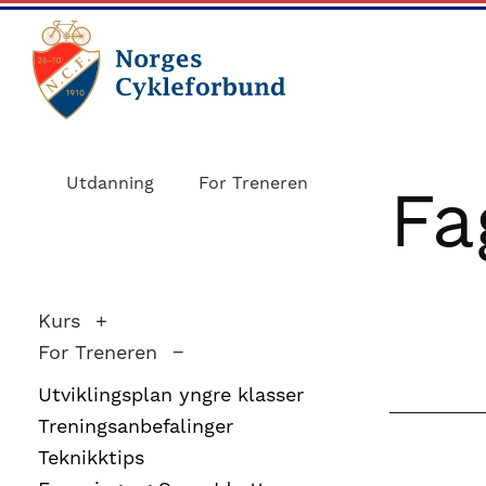
Skip
Skip
to
to
main
footer
content
sykling.no
Norges
Cykleforbund
Utdanning
For Treneren
Fa
ble
stiftet
i
1910,
Kurs
og
For Treneren
har
Utviklingsplan yngre klasser
gått
Treningsanbefalinger
fra
Teknikktips
å