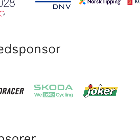
edsponsor
nsorer