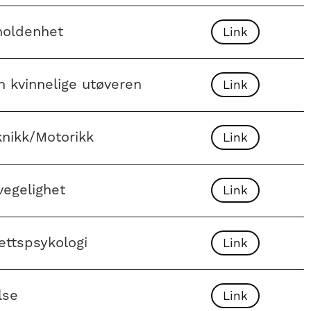
holdenhet
Link
n kvinnelige utøveren
Link
knikk/Motorikk
Link
vegelighet
Link
ettspsykologi
Link
lse
Link