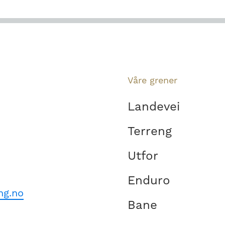
Våre grener
Landevei
Terreng
Utfor
Enduro
ng.no
Bane