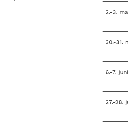
være
2.-3. ma
en
liten
idrett
30.-31. 
nasjonalt
til
å
6.-7. ju
bli
en
folkesport.
27.-28. 