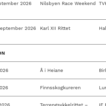
eptember 2026
Nilsbyen Race Weekend
TV
 september 2026
Karl XII Rittet
Ha
ON
2026
Å i Heiane
Bir
2026
Finnsskogkureren
Lu
 2026
Terrengsykkelrittet –
IF 