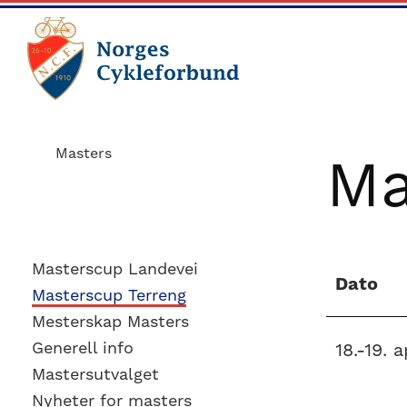
Skip
Skip
to
to
main
footer
content
sykling.no
Norges
Cykleforbund
Masters
Ma
ble
stiftet
i
1910,
Masterscup Landevei
Dato
og
Masterscup Terreng
har
Mesterskap Masters
gått
Generell info
18.-19. 
Mastersutvalget
fra
Nyheter for masters
å