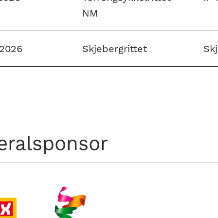
NM
 2026
Skjebergrittet
Sk
eralsponsor