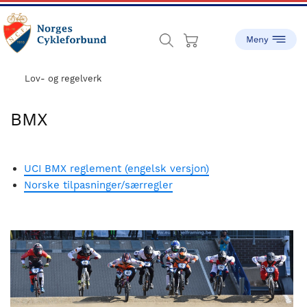
Skip
Skip
to
to
main
footer
content
sykling.no
Norges
Cykleforbund
Lov- og regelverk
ble
stiftet
BMX
i
1910,
og
UCI BMX reglement (engelsk versjon)
har
Norske tilpasninger/særregler
gått
fra
å
være
en
liten
idrett