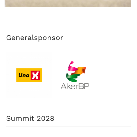
nasjonalt
til
å
bli
en
Generalsponsor
folkesport.
Summit 2028