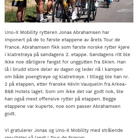
nasjonalt
til
å
bli
en
Uno-X Mobility rytteren Jonas Abrahamsen har
folkesport.
imponert på de to første etappene av årets Tour de
France. Abrahamsen fikk som første norske rytter kjøre
i klatretrøya på søndagens 2. etappe. Søndagens ritt ble
ikke noe dårligere fangst for unggutten fra Skien. Han
lå i brudd store deler av dagen og leder nå i kampen
om både poengtrøye og klatretrøye. I tillegg ble han nr.
2 på etappen, etter franske Kévin Vauquelin fra Arkea-
B&B Hotels laget. Som om ikke det var godt nok, ble
han også mest offensive rytter på etappen. Begge
etappene var kuperte, noe som passer Abrahamsen
godt.
Vi gratulerer Jonas og Uno-X Mobility med strålende
resultater så langt i Tour de France!