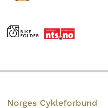
Footer
Norges Cykleforbund