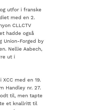
g utfor i franske
odiet med en 2.
Canyon CLLCTV
Det hadde også
lag Union-Forged by
en. Nellie Aabech,
re ut i
 i XCC med en 19.
am Handley nr. 27.
godt til, men tapte
 et knallritt til