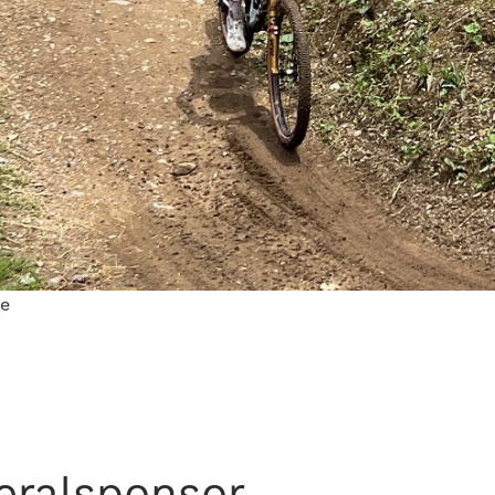
e
eralsponsor