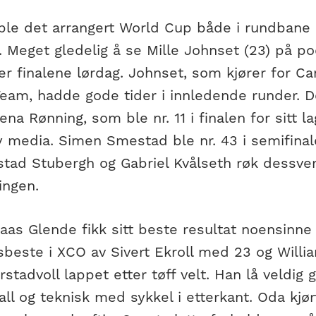
ble det arrangert World Cup både i rundbane o
. Meget gledelig å se Mille Johnset (23) på p
ter finalene lørdag. Johnset, som kjører for 
Team, hadde gode tider i innledende runder. 
ena Rønning, som ble nr. 11 i finalen for sitt 
y media. Simen Smestad ble nr. 43 i semifinal
stad Stubergh og Gabriel Kvålseth røk dessver
ringen.
aas Glende fikk sitt beste resultat noensinne
sbeste i XCO av Sivert Ekroll med 23 og Willi
rstadvoll lappet etter tøff velt. Han lå veldig 
ll og teknisk med sykkel i etterkant. Oda kjørte