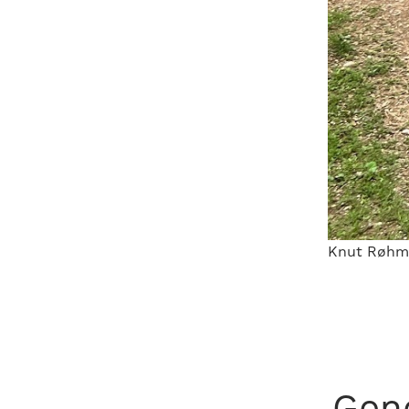
Knut Røhm
Gen