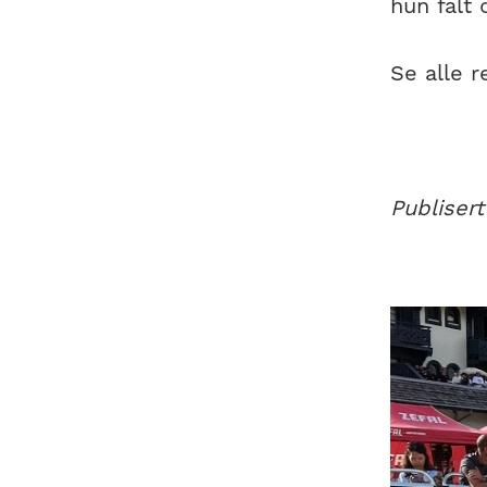
hun falt 
Se alle r
Publisert