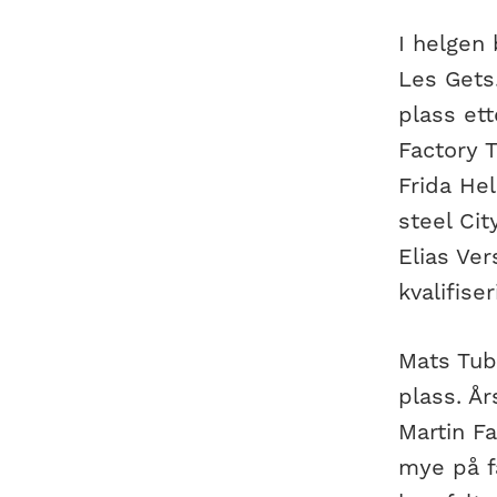
I helgen 
Les Gets
plass et
Factory 
Frida Hel
steel Cit
Elias Ver
kvalifise
Mats Tub
plass. År
Martin Fa
mye på fa