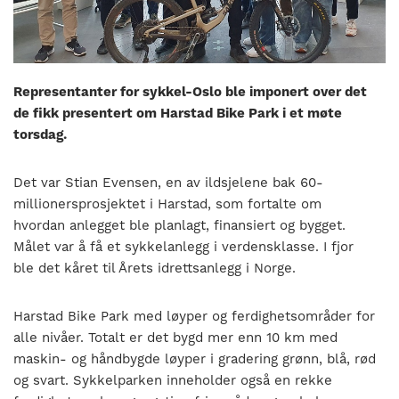
nasjonalt
til
å
bli
en
Representanter for sykkel-Oslo ble imponert over det
folkesport.
de fikk presentert om Harstad Bike Park i et møte
torsdag.
Det var Stian Evensen, en av ildsjelene bak 60-
millionersprosjektet i Harstad, som fortalte om
hvordan anlegget ble planlagt, finansiert og bygget.
Målet var å få et sykkelanlegg i verdensklasse. I fjor
ble det kåret til Årets idrettsanlegg i Norge.
Harstad Bike Park med løyper og ferdighetsområder for
alle nivåer. Totalt er det bygd mer enn 10 km med
maskin- og håndbygde løyper i gradering grønn, blå, rød
og svart. Sykkelparken inneholder også en rekke