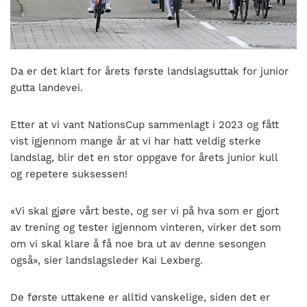
nasjonalt
til
å
bli
en
Da er det klart for årets første landslagsuttak for junior
folkesport.
gutta landevei.
Etter at vi vant NationsCup sammenlagt i 2023 og fått
vist igjennom mange år at vi har hatt veldig sterke
landslag, blir det en stor oppgave for årets junior kull
og repetere suksessen!
«Vi skal gjøre vårt beste, og ser vi på hva som er gjort
av trening og tester igjennom vinteren, virker det som
om vi skal klare å få noe bra ut av denne sesongen
også», sier landslagsleder Kai Lexberg.
De første uttakene er alltid vanskelige, siden det er