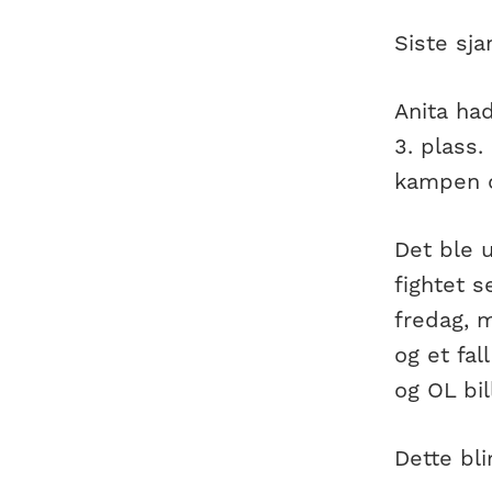
Siste sja
Anita had
3. plass
kampen 
Det ble u
fightet s
fredag, m
og et fal
og OL bil
Dette bl