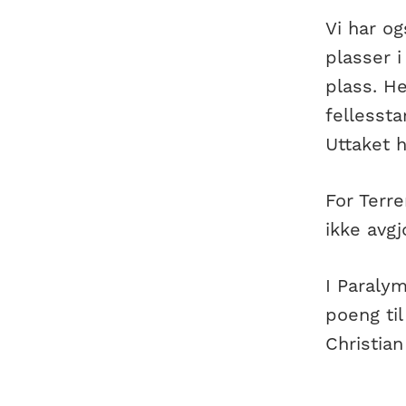
Vi har o
plasser 
plass. He
fellessta
Uttaket h
For Terre
ikke avgj
I Paralym
poeng til
Christia