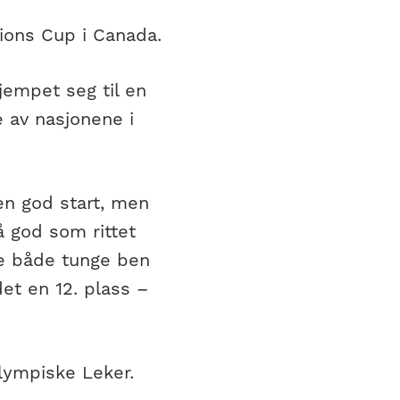
ations Cup i Canada.
jempet seg til en
 av nasjonene i
gen god start, men
så god som rittet
ble både tunge ben
et en 12. plass –
Olympiske Leker.