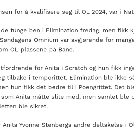
nsen for å kvalifisere seg til OL 2024, var i N
de tunge ben i Elimination fredag, men fikk k
. Søndagens Omnium var avgjørende for mange
om OL-plassene på Bane.
tfordrende for Anita i Scratch og hun fikk in
eg tilbake i temporittet. Elimination ble ikke 
en hun fikk det bedre til i Poengrittet. Det 
l som Anita måtte slite med, men samlet ble d
letten ble sikret.
ir Anita Yvonne Stenbergs andre deltakelse i 