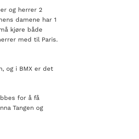
er og herrer 2
, mens damene har 1
, må kjøre både
errer med til Paris.
en, og i BMX er det
bbes for å få
zanna Tangen og