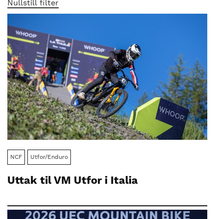
nasjonalt
Nullstill filter
til
å
bli
en
folkesport.
NCF
Utfor/Enduro
Uttak til VM Utfor i Italia