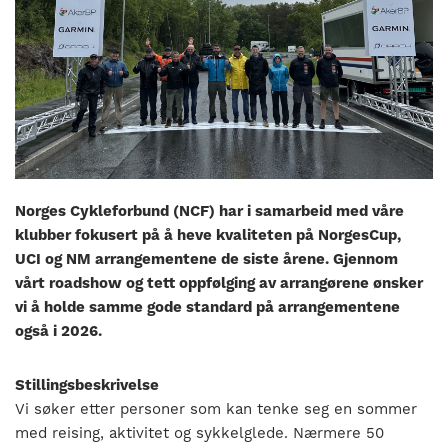
nasjonalt
til
å
bli
en
folkesport.
Norges Cykleforbund (NCF) har i samarbeid med våre
klubber fokusert på å heve kvaliteten på NorgesCup,
UCI og NM arrangementene de siste årene. Gjennom
vårt roadshow og tett oppfølging av arrangørene ønsker
vi å holde samme gode standard på arrangementene
også i 2026.
Stillingsbeskrivelse
Vi søker etter personer som kan tenke seg en sommer
med reising, aktivitet og sykkelglede. Nærmere 50