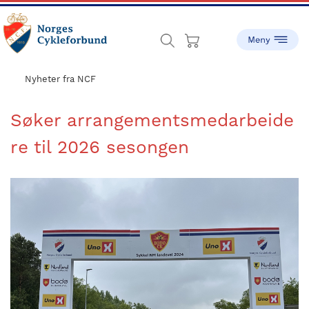
Skip
Skip
to
to
main
footer
content
sykling.no
Norges
Cykleforbund
Nyheter fra NCF
ble
stiftet
Søker arrangementsmedarbeide
i
re til 2026 sesongen
1910,
og
har
gått
fra
å
være
en
liten
idrett