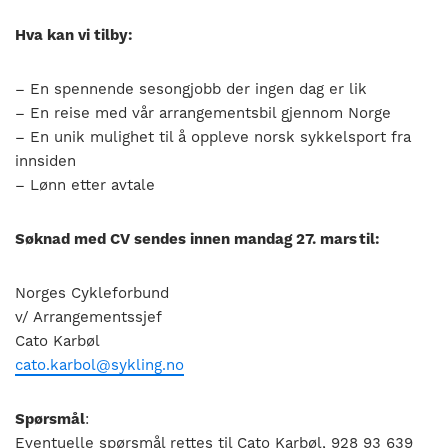
Hva kan vi tilby:
– En spennende sesongjobb der ingen dag er lik
– En reise med vår arrangementsbil gjennom Norge
– En unik mulighet til å oppleve norsk sykkelsport fra
innsiden
– Lønn etter avtale
Søknad med CV sendes innen mandag 27. mars til:
Norges Cykleforbund
v/ Arrangementssjef
Cato Karbøl
cato.karbol@sykling.no
Spørsmål
:
Eventuelle spørsmål rettes til Cato Karbøl, 928 93 639