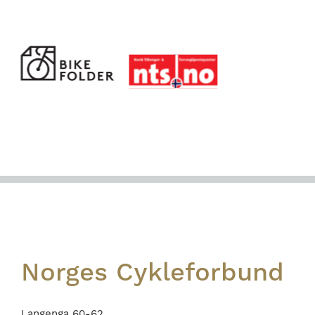
Footer
Norges Cykleforbund
Langenga 60-62,