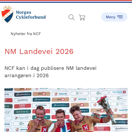
Skip
Skip
to
to
main
footer
content
sykling.no
Norges
Cykleforbund
Nyheter fra NCF
ble
stiftet
NM Landevei 2026
i
1910,
NCF kan i dag publisere NM landevei
og
arrangøren i 2026
har
gått
fra
å
være
en
liten
idrett