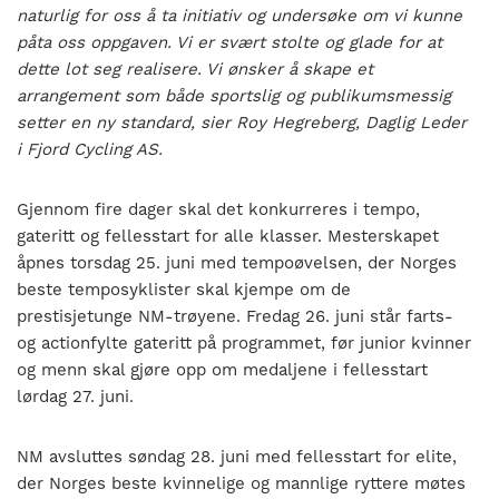
naturlig for oss å ta initiativ og undersøke om vi kunne
påta oss oppgaven. Vi er svært stolte og glade for at
dette lot seg realisere. Vi ønsker å skape et
arrangement som både sportslig og publikums­messig
setter en ny standard, sier Roy Hegreberg, Daglig Leder
i Fjord Cycling AS.
Gjennom fire dager skal det konkurreres i tempo,
gateritt og fellesstart for alle klasser. Mesterskapet
åpnes torsdag 25. juni med tempoøvelsen, der Norges
beste temposyklister skal kjempe om de
prestisjetunge NM-trøyene. Fredag 26. juni står farts-
og actionfylte gateritt på programmet, før junior kvinner
og menn skal gjøre opp om medaljene i fellesstart
lørdag 27. juni.
NM avsluttes søndag 28. juni med fellesstart for elite,
der Norges beste kvinnelige og mannlige ryttere møtes