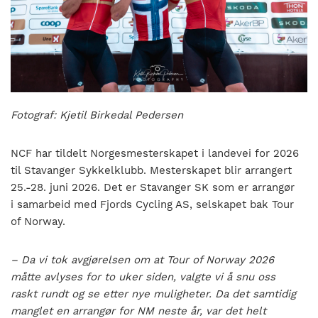
nasjonalt
til
å
bli
en
folkesport.
Fotograf: Kjetil Birkedal Pedersen
NCF har tildelt Norgesmesterskapet i landevei for 2026
til Stavanger Sykkelklubb. Mesterskapet blir arrangert
25.-28. juni 2026. Det er Stavanger SK som er arrangør
i samarbeid med Fjords Cycling AS, selskapet bak Tour
of Norway.
– Da vi tok avgjørelsen om at Tour of Norway 2026
måtte avlyses for to uker siden, valgte vi å snu oss
raskt rundt og se etter nye muligheter. Da det samtidig
manglet en arrangør for NM neste år, var det helt