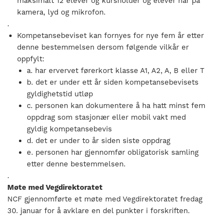
maksimalt 12 elever og kursholder og elever har på
kamera, lyd og mikrofon.
.
Kompetansebeviset kan fornyes for nye fem år etter
denne bestemmelsen dersom følgende vilkår er
oppfylt:
a. har ervervet førerkort klasse A1, A2, A, B eller T
b. det er under ett år siden kompetansebevisets
gyldighetstid utløp
c. personen kan dokumentere å ha hatt minst fem
oppdrag som stasjonær eller mobil vakt med
gyldig kompetansebevis
d. det er under to år siden siste oppdrag
e. personen har gjennomfør obligatorisk samling
etter denne bestemmelsen.
.
Møte med Vegdirektoratet
NCF gjennomførte et møte med Vegdirektoratet fredag
30. januar for å avklare en del punkter i forskriften.