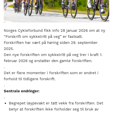
nasjonalt
til
å
bli
en
Norges Cykleforbund fikk info 28 januar 2026 om at ny
folkesport.
“Forskrift om sykkelritt på veg” er fastsatt.
Forskriften har vært på høring siden 29. september
2025.
Den nye forskriften om sykkelritt på veg trer i kraft 1.
februar 2026 og erstatter den gamle forskriften.
.
Det er flere momenter i forskriften som er endret i
forhold til tidligere forskrift.
.
Sentrale endringer:
.
Begrepet løypevakt er tatt vekk fra forskriften. Det
betyr at forskriften ikke forholder seg til bruk av