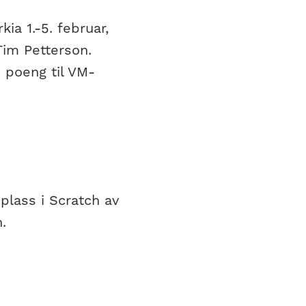
ia 1.-5. februar,
Tim Petterson.
 poeng til VM-
lass i Scratch av
.