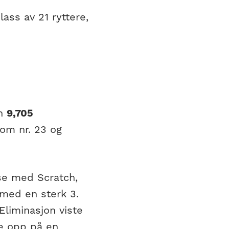
lass av 21 ryttere,
en
9,705
som nr. 23 og
se med Scratch,
 med en sterk 3.
liminasjon viste
ne opp på en