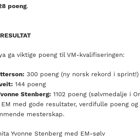
28 poeng
.
RESULTAT
a ga viktige poeng til VM-kvalifiseringen:
tterson:
300 poeng (ny norsk rekord i sprint!)
veit:
144 poeng
Yvonne Stenberg:
1102 poeng (sølvmedalje i O
t EM med gode resultater, verdifulle poeng og
ommende mesterskap.
Anita Yvonne Stenberg med EM-sølv