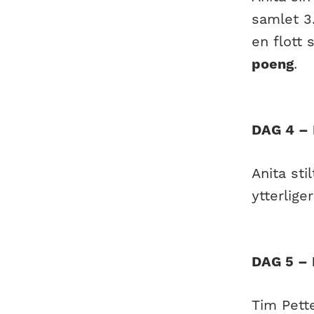
samlet 3.
en flott
poeng
.
DAG 4 –
Anita sti
ytterlige
DAG 5 –
Tim Pette