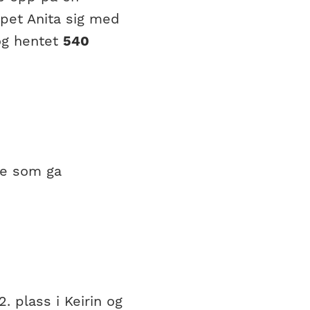
mpet Anita sig med
g hentet
540
oe som ga
. plass i Keirin og