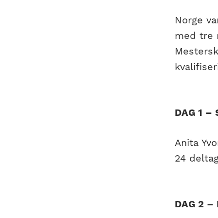
Norge var
med tre r
Mestersk
kvalifise
DAG 1 –
Anita Yv
24 deltag
DAG 2 –