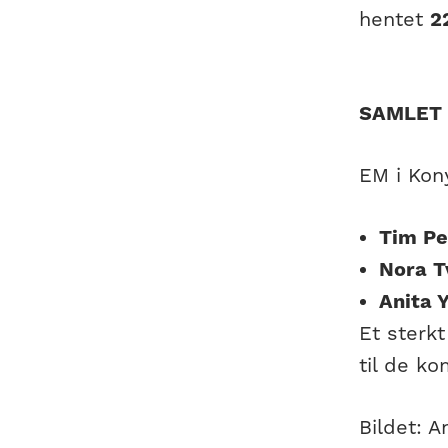
hentet
2
SAMLET 
EM i Kony
Tim Pe
Nora T
Anita 
Et sterk
til de k
Bildet: 