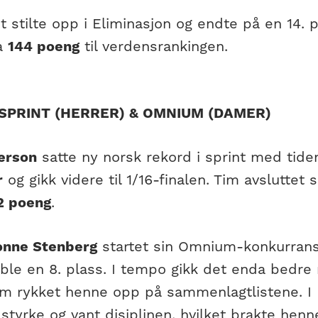
t stilte opp i Eliminasjon og endte på en 14. p
ga
144 poeng
til verdensrankingen.
 SPRINT (HERRER) & OMNIUM (DAMER)
erson
satte ny norsk rekord i sprint med tid
r
og gikk videre til 1/16-finalen. Tim avsluttet 
2 poeng
.
onne Stenberg
startet sin Omnium-konkurran
 ble en 8. plass. I tempo gikk det enda bedre
om rykket henne opp på sammenlagtlistene. I E
 styrke og vant disiplinen, hvilket brakte hen