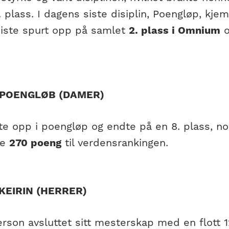
 plass. I dagens siste disiplin, Poengløp, kje
 siste spurt opp på samlet
2. plass i Omnium
o
 POENGLØB (DAMER)
lte opp i poengløp og endte på en 8. plass, n
re
270 poeng
til verdensrankingen.
 KEIRIN (HERRER)
rson avsluttet sitt mesterskap med en flott 12