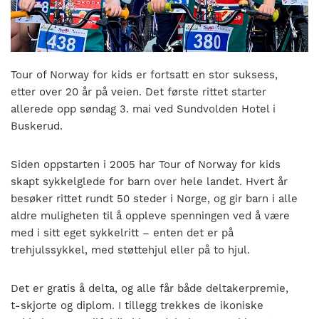
nasjonalt
til
å
bli
en
Tour of Norway for kids er fortsatt en stor suksess,
folkesport.
etter over 20 år på veien. Det første rittet starter
allerede opp søndag 3. mai ved Sundvolden Hotel i
Buskerud.
Siden oppstarten i 2005 har Tour of Norway for kids
skapt sykkelglede for barn over hele landet. Hvert år
besøker rittet rundt 50 steder i Norge, og gir barn i alle
aldre muligheten til å oppleve spenningen ved å være
med i sitt eget sykkelritt – enten det er på
trehjulssykkel, med støttehjul eller på to hjul.
Det er gratis å delta, og alle får både deltakerpremie,
t-skjorte og diplom. I tillegg trekkes de ikoniske