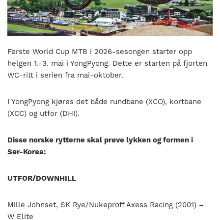
nasjonalt
til
å
bli
en
Første World Cup MTB i 2026-sesongen starter opp
folkesport.
helgen 1.-3. mai i YongPyong. Dette er starten på fjorten
WC-ritt i serien fra mai-oktober.
I YongPyong kjøres det både rundbane (XCO), kortbane
(XCC) og utfor (DHI).
Disse norske rytterne skal prøve lykken og formen i
Sør-Korea:
UTFOR/DOWNHILL
Mille Johnset, SK Rye/Nukeproff Axess Racing (2001) –
W Elite