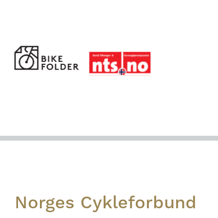
Footer
Norges Cykleforbund