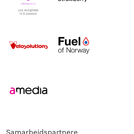
Samarbeidspartnere