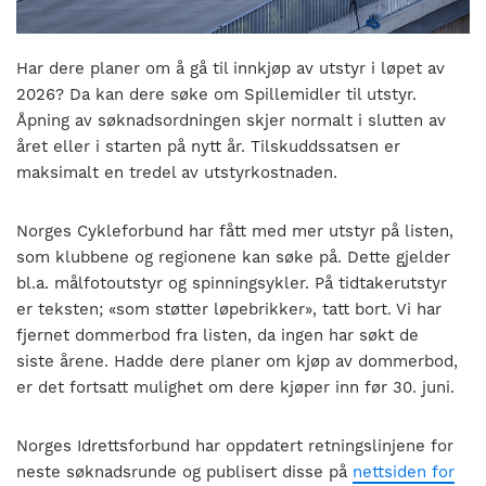
nasjonalt
til
å
Har dere planer om å gå til innkjøp av utstyr i løpet av
bli
2026? Da kan dere søke om Spillemidler til utstyr.
en
Åpning av søknadsordningen skjer normalt i slutten av
folkesport.
året eller i starten på nytt år. Tilskuddssatsen er
maksimalt en tredel av utstyrkostnaden.
Norges Cykleforbund har fått med mer utstyr på listen,
som klubbene og regionene kan søke på. Dette gjelder
bl.a. målfotoutstyr og spinningsykler. På tidtakerutstyr
er teksten; «som støtter løpebrikker», tatt bort. Vi har
fjernet dommerbod fra listen, da ingen har søkt de
siste årene. Hadde dere planer om kjøp av dommerbod,
er det fortsatt mulighet om dere kjøper inn før 30. juni.
Norges Idrettsforbund har oppdatert retningslinjene for
neste søknadsrunde og publisert disse på
nettsiden for