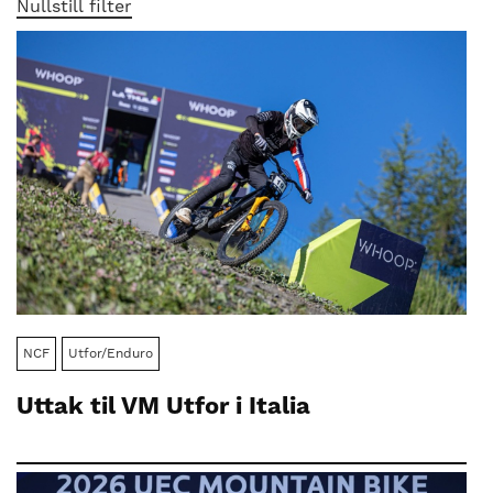
nasjonalt
Nullstill filter
til
å
bli
en
folkesport.
NCF
Utfor/Enduro
Uttak til VM Utfor i Italia