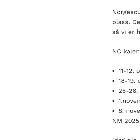
Norgescu
plass. De
så vi er 
NC kalend
11-12.
18-19.
25-26.
1.nove
8. nov
NM 2025 