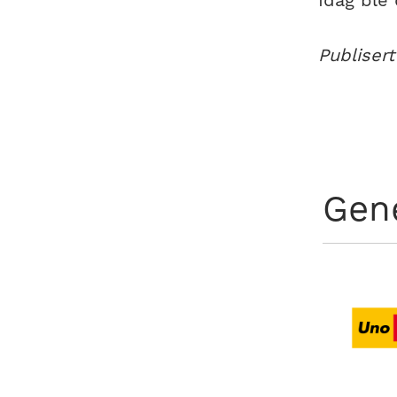
Idag ble 
Publisert
Gen