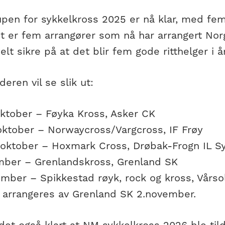
pen for sykkelkross 2025 er nå klar, med fem
t er fem arrangører som nå har arrangert Norg
helt sikre på at det blir fem gode ritthelger i å
eren vil se slik ut:
 oktober – Føyka Kross, Asker CK
 oktober – Norwaycross/Vargcross, IF Frøy
 oktober – Hoxmark Cross, Drøbak-Frogn IL S
mber – Grenlandskross, Grenland SK
ember – Spikkestad røyk, rock og kross, Vårso
arrangeres av Grenland SK 2.november.