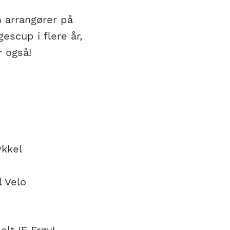
 arrangører på
escup i flere år,
r også!
ykkel
l Velo