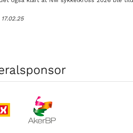
det også klart at NM sykkelkross 2026 ble tild
 17.02.25
eralsponsor