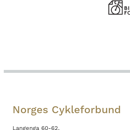
Footer
Norges Cykleforbund
Langenga 60-62,