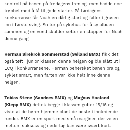
kontroll på banen på fredagens trening, men hadde noe
trøbbel med å få til gode starter. På lørdagens
konkurranse får Noah en dårlig start og faller i grusen
inn i første sving. En tur på sykehus for å sy albuen
sammen og en vond skulder setter en stopper for Noah
denne gang.
Herman Sirekrok Sommerstad (Sviland BMX)
fikk det
også tøft i junior klassen denne helgen og ble slått ut i
LCQ i konkurransene. Herman behersket banen bra og
syklet smart, men farten var ikke helt inne denne
helgen.
Tobias Stene (Sandnes BMX)
og
Magnus Haaland
(Klepp BMX)
deltok begge i klassen gutter 15/16 og
viste at de hører hjemme blant de beste i innledende
runder. BMX er en sport med små marginer, der veien
mellom suksess og nederlag kan være svært kort.