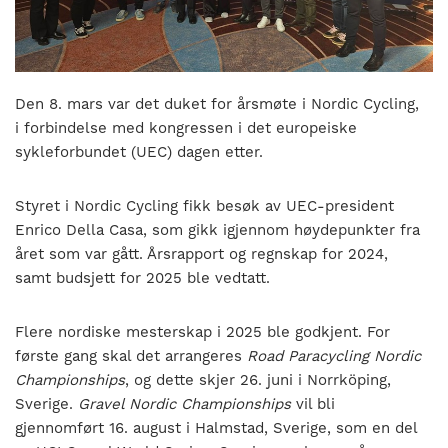
nasjonalt
til
å
bli
en
Den 8. mars var det duket for årsmøte i Nordic Cycling,
folkesport.
i forbindelse med kongressen i det europeiske
sykleforbundet (UEC) dagen etter.
Styret i Nordic Cycling fikk besøk av UEC-president
Enrico Della Casa, som gikk igjennom høydepunkter fra
året som var gått. Årsrapport og regnskap for 2024,
samt budsjett for 2025 ble vedtatt.
Flere nordiske mesterskap i 2025 ble godkjent. For
første gang skal det arrangeres
Road Paracycling Nordic
Championships
, og dette skjer 26. juni i Norrköping,
Sverige.
Gravel Nordic Championships
vil bli
gjennomført 16. august i Halmstad, Sverige, som en del