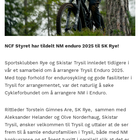
nasjonalt
til
å
bli
en
folkesport.
NCF Styret har tildelt NM enduro 2025 til SK Rye!
Sportsklubben Rye og Skistar Trysil innledet tidligere i
vår et samarbeid om å arrangere Trysil Enduro 2025.
Med topp forhold for endurosykling og gode fasiliteter i
Trysil for arrangementet, var det naturlig å søke
Cykleforbundet om å arrangere NM i Enduro.
Rittleder Torstein Gimnes Are, SK Rye, sammen med
Aleksander Helander og Olve Norderhaug, Skistar
Trysil, ønsker velkommen til Trysil og uttaler at de ser
frem til å samle endurofamilien i Trysil, både med NM
konkurranse og et åpent turritt i parallell slik at det er