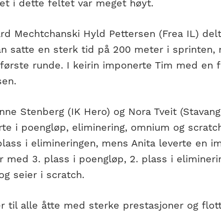
t i dette feltet var meget høyt.
rd Mechtchanski Hyld Pettersen (Frea IL) delt
an satte en sterk tid på 200 meter i sprinten
i første runde. I keirin imponerte Tim med en fl
sen.
onne Stenberg (IK Hero) og Nora Tveit (Stavan
rte i poengløp, eliminering, omnium og scratc
 plass i elimineringen, mens Anita leverte en
r med 3. plass i poengløp, 2. plass i eliminerin
g seier i scratch.
r til alle åtte med sterke prestasjoner og flott