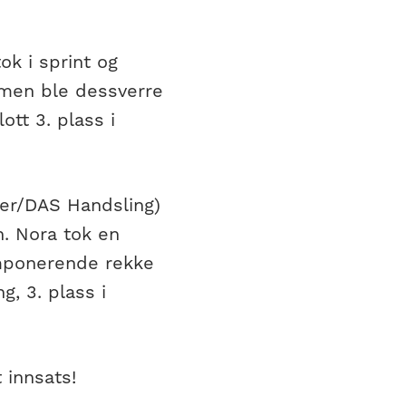
ok i sprint og
, men ble dessverre
ott 3. plass i
ger/DAS Handsling)
h. Nora tok en
 imponerende rekke
g, 3. plass i
 innsats!