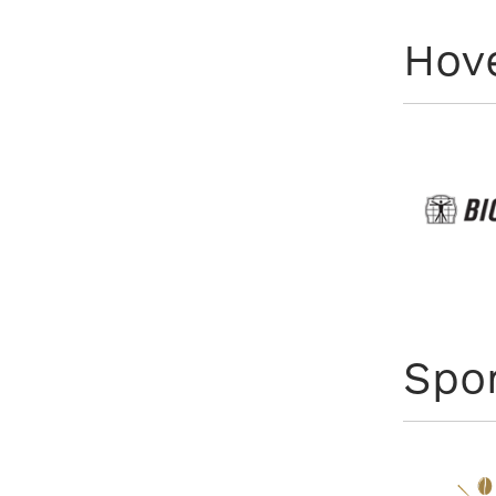
Hov
Spo