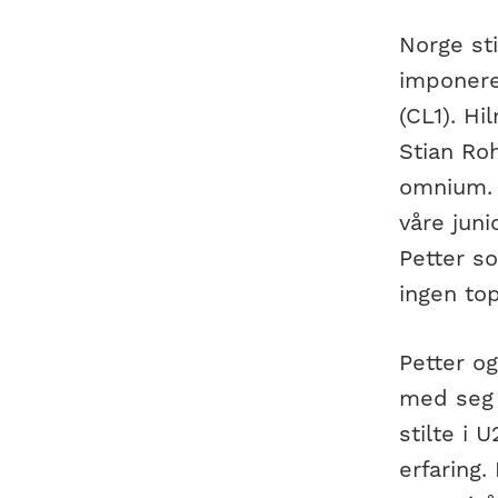
Norge sti
imponeren
(CL1). Hi
Stian Roh
omnium. D
våre juni
Petter so
ingen to
Petter og
med seg v
stilte i 
erfaring.