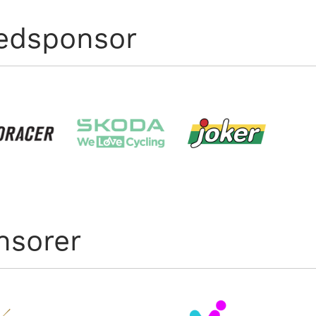
edsponsor
nsorer