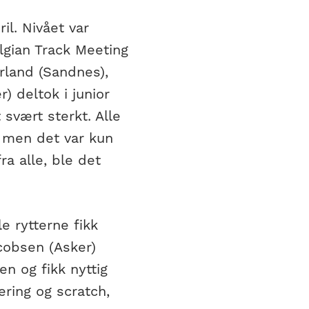
il. Nivået var
lgian Track Meeting
erland (Sandnes),
) deltok i junior
 svært sterkt. Alle
s, men det var kun
ra alle, ble det
le rytterne fikk
cobsen (Asker)
len og fikk nyttig
ering og scratch,