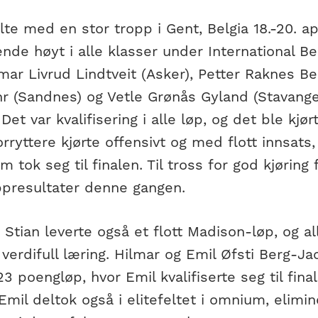
lte med en stor tropp i Gent, Belgia 18.-20. apr
de høyt i alle klasser under International Be
lmar Livrud Lindtveit (Asker), Petter Raknes B
r (Sandnes) og Vetle Grønås Gyland (Stavanger
et var kvalifisering i alle løp, og det ble kjørt
orryttere kjørte offensivt og med flott innsat
m tok seg til finalen. Til tross for god kjøring f
ppresultater denne gangen.
 Stian leverte også et flott Madison-løp, og al
erdifull læring. Hilmar og Emil Øfsti Berg-Ja
U23 poengløp, hvor Emil kvalifiserte seg til fina
 Emil deltok også i elitefeltet i omnium, elimin