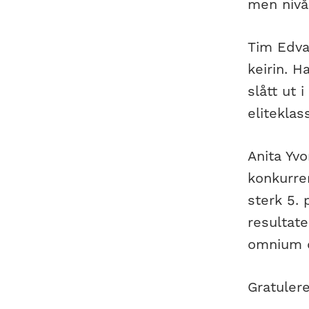
men nivåe
Tim Edva
keirin. H
slått ut 
eliteklas
Anita Yv
konkurre
sterk 5.
resultate
omnium o
Gratulere