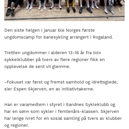
nasjonalt
til
å
bli
en
Den siste helgen i januar ble Norges første
folkesport.
ungdomscamp for banesykling arrangert i Rogaland.
Trettien ungdommer i alderen 13-16 år fra tolv
sykkelklubber på tvers av flere regioner fikk en
opplevelse de sent vil glemme.
-Fokuset var først og fremst samhold og idrettsglede,
sier Espen Skjerven, en av initiativtakerne.
Han er varamedlem i styret i Sandnes Sykleklubb og
har en sønn som sykler i femtenårs-klassen. Skjerven
har lenge ivret for en sosial samling på tvers av klubber
og regioner.