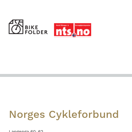
Footer
Norges Cykleforbund
Langenga 60-62,