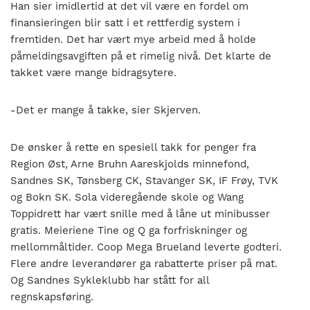
Han sier imidlertid at det vil være en fordel om
finansieringen blir satt i et rettferdig system i
fremtiden. Det har vært mye arbeid med å holde
påmeldingsavgiften på et rimelig nivå. Det klarte de
takket være mange bidragsytere.
-Det er mange å takke, sier Skjerven.
De ønsker å rette en spesiell takk for penger fra
Region Øst, Arne Bruhn Aareskjolds minnefond,
Sandnes SK, Tønsberg CK, Stavanger SK, IF Frøy, TVK
og Bokn SK. Sola videregående skole og Wang
Toppidrett har vært snille med å låne ut minibusser
gratis. Meieriene Tine og Q ga forfriskninger og
mellommåltider. Coop Mega Brueland leverte godteri.
Flere andre leverandører ga rabatterte priser på mat.
Og Sandnes Sykleklubb har stått for all
regnskapsføring.