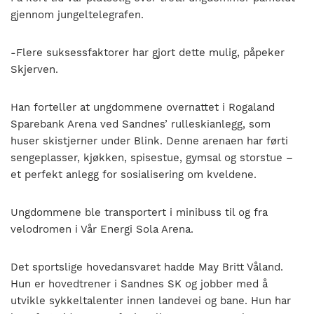
gjennom jungeltelegrafen.
-Flere suksessfaktorer har gjort dette mulig, påpeker
Skjerven.
Han forteller at ungdommene overnattet i Rogaland
Sparebank Arena ved Sandnes’ rulleskianlegg, som
huser skistjerner under Blink. Denne arenaen har førti
sengeplasser, kjøkken, spisestue, gymsal og storstue –
et perfekt anlegg for sosialisering om kveldene.
Ungdommene ble transportert i minibuss til og fra
velodromen i Vår Energi Sola Arena.
Det sportslige hovedansvaret hadde May Britt Våland.
Hun er hovedtrener i Sandnes SK og jobber med å
utvikle sykkeltalenter innen landevei og bane. Hun har