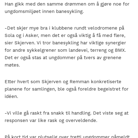
Han gikk med den samme drømmen om å gjøre noe for
ungdomsmiljøet innen banesykling.
-Det skjer mye bra i klubbene rundt velodromene på
Sola og i Asker, men det er også viktig å få med flere,
sier Skjerven. Vi tror banesykling har viktige synergier
for andre sykkelgrener som landevei, terreng og BMX.
Det er også stas at ungdommer på tvers av grenene
møtes.
Etter hvert som Skjerven og Remman konkretiserte
planene for samlingen, ble også foreldre begeistret for
idéen.
-Vi ville gå raskt fra snakk til handling. Det viste seg at
responsen var like rask og overveldende.
På kort tid var plutselig over tretti ungdommer påmeldt