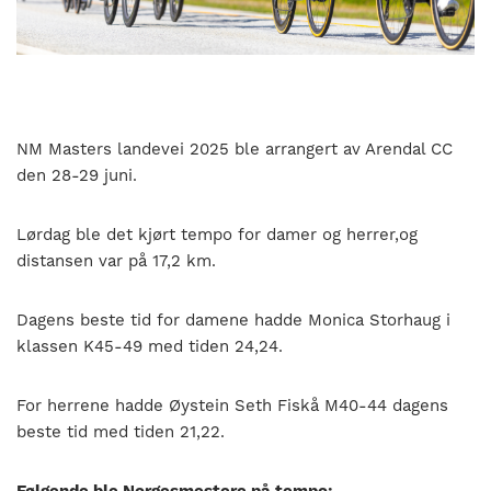
nasjonalt
til
å
bli
en
folkesport.
NM Masters landevei 2025 ble arrangert av Arendal CC
den 28-29 juni.
Lørdag ble det kjørt tempo for damer og herrer,og
distansen var på 17,2 km.
Dagens beste tid for damene hadde Monica Storhaug i
klassen K45-49 med tiden 24,24.
For herrene hadde Øystein Seth Fiskå M40-44 dagens
beste tid med tiden 21,22.
Følgende ble Norgesmestere på tempo: