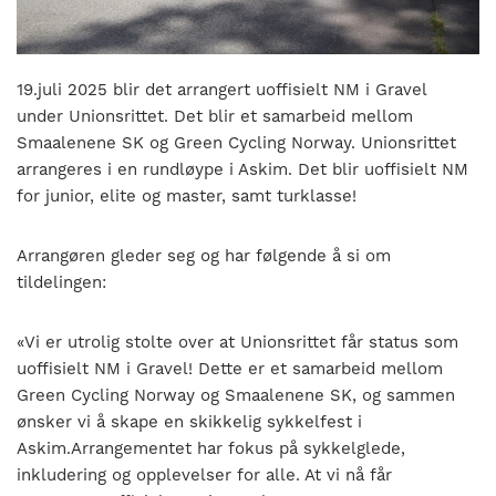
nasjonalt
til
å
bli
19.juli 2025 blir det arrangert uoffisielt NM i Gravel
en
under Unionsrittet. Det blir et samarbeid mellom
folkesport.
Smaalenene SK og Green Cycling Norway. Unionsrittet
arrangeres i en rundløype i Askim. Det blir uoffisielt NM
for junior, elite og master, samt turklasse!
Arrangøren gleder seg og har følgende å si om
tildelingen:
«Vi er utrolig stolte over at Unionsrittet får status som
uoffisielt NM i Gravel! Dette er et samarbeid mellom
Green Cycling Norway og Smaalenene SK, og sammen
ønsker vi å skape en skikkelig sykkelfest i
Askim.Arrangementet har fokus på sykkelglede,
inkludering og opplevelser for alle. At vi nå får