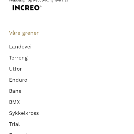
Webdesign
og
webutvikling
levert av
Våre grener
Landevei
Terreng
Utfor
Enduro
Bane
BMX
Sykkelkross
Trial