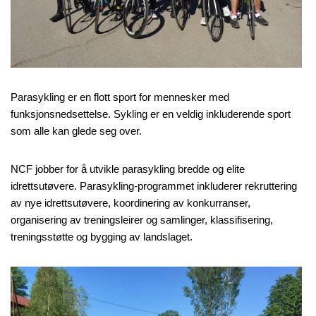
nasjonalt
til
å
bli
en
folkesport.
Parasykling er en flott sport for mennesker med
funksjonsnedsettelse. Sykling er en veldig inkluderende sport
som alle kan glede seg over.
NCF jobber for å utvikle parasykling bredde og elite
idrettsutøvere. Parasykling-programmet inkluderer rekruttering
av nye idrettsutøvere, koordinering av konkurranser,
organisering av treningsleirer og samlinger, klassifisering,
treningsstøtte og bygging av landslaget.