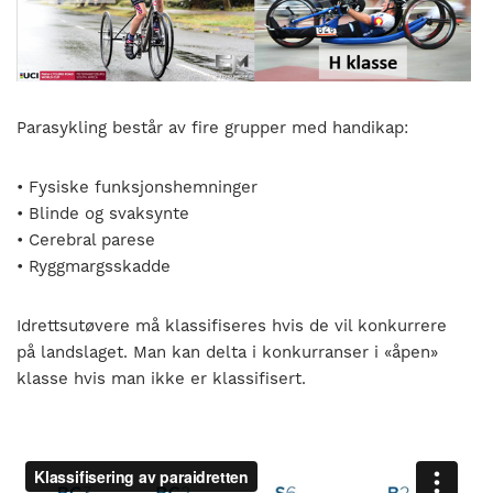
nasjonalt
til
å
bli
en
Parasykling består av fire grupper med handikap:
folkesport.
• Fysiske funksjonshemninger
• Blinde og svaksynte
• Cerebral parese
• Ryggmargsskadde
Idrettsutøvere må klassifiseres hvis de vil konkurrere
på landslaget. Man kan delta i konkurranser i «åpen»
klasse hvis man ikke er klassifisert.