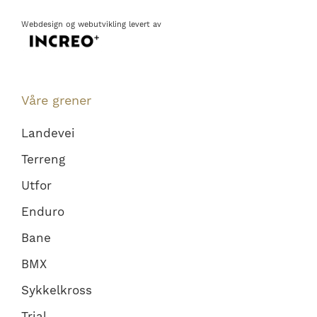
Webdesign
og
webutvikling
levert av
Våre grener
Landevei
Terreng
Utfor
Enduro
Bane
BMX
Sykkelkross
Trial