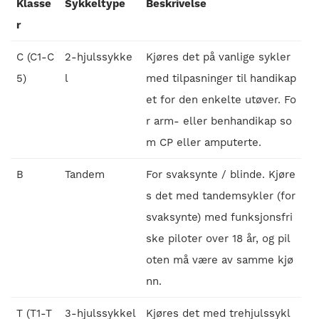
Klasse
Sykkeltype
Beskrivelse
r
C (C1-C
2-hjulssykke
Kjøres det på vanlige sykler
5)
l
med tilpasninger til handikap
et for den enkelte utøver. Fo
r arm- eller benhandikap so
m CP eller amputerte.
B
Tandem
For svaksynte / blinde. Kjøre
s det med tandemsykler (for
svaksynte) med funksjonsfri
ske piloter over 18 år, og pil
oten må være av samme kjø
nn.
T (T1-T
3-hjulssykkel
Kjøres det med trehjulssykl