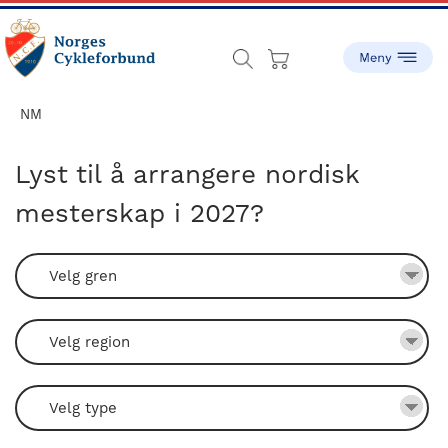
Skip
Skip
to
to
main
footer
content
sykling.no
Norges
Cykleforbund
NM
ble
stiftet
Lyst til å arrangere nordisk
i
mesterskap i 2027?
1910,
og
har
gått
fra
å
være
en
liten
idrett