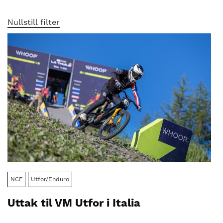
nasjonalt
til
Nullstill filter
å
bli
en
folkesport.
NCF
Utfor/Enduro
Uttak til VM Utfor i Italia