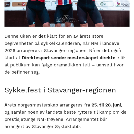
nasjonalt
til
å
bli
en
Denne uken er det klart for en av årets store
folkesport.
begivenheter på sykkelkalenderen, når NM i landevei
2026 arrangeres i Stavanger-regionen. Nå er det også
klart at
Direktesport sender mesterskapet direkte
, slik
at publikum kan følge dramatikken tett – uansett hvor
de befinner seg.
Sykkelfest i Stavanger-regionen
Årets norgesmesterskap arrangeres fra
25. til 28. juni
,
og samler noen av landets beste ryttere til kamp om de
prestisjetunge NM-trøyene. Arrangementet blir
arrangert av Stavanger Sykleklubb.