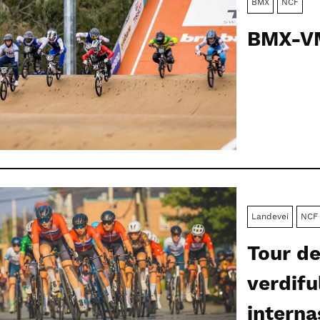
BMX
NCF
BMX-VM
Landevei
NCF
Tour de
verdifu
interna