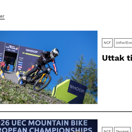
ter
NCF
Utfor/En
Uttak ti
NCF
Terreng