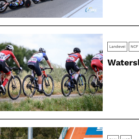
Landevei
NCF
Watersl