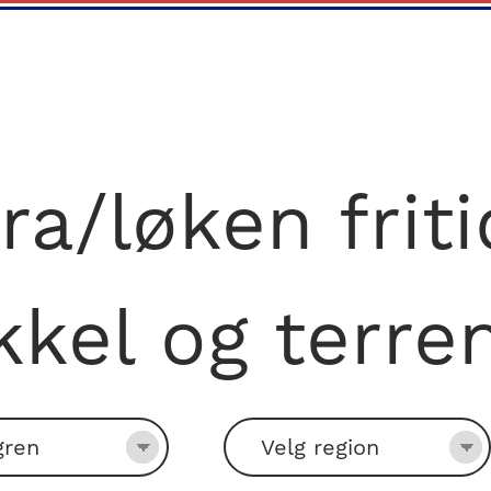
ra/løken fri
kkel og terre