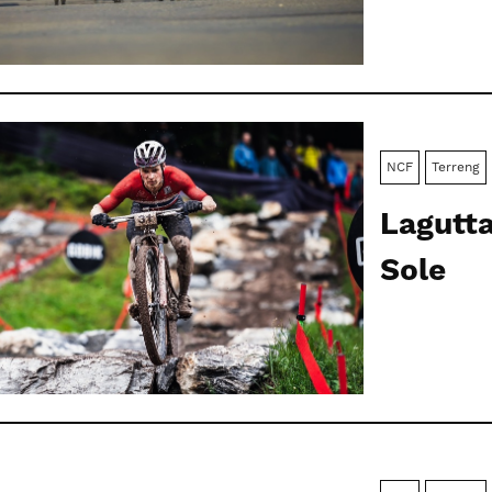
NCF
Terreng
Lagutta
Sole