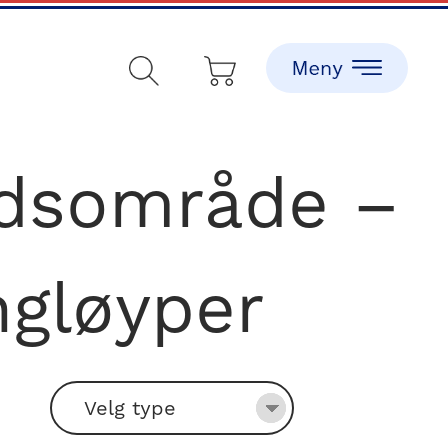
tidsområde –
ngløyper