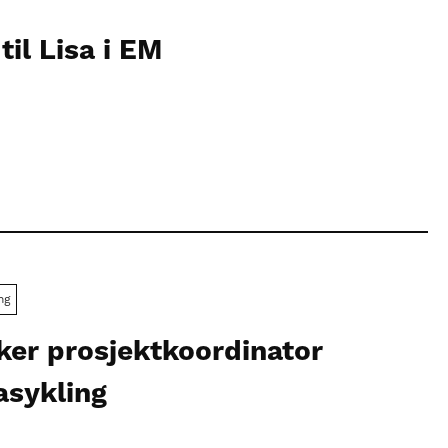
til Lisa i EM
ng
ker prosjektkoordinator
asykling