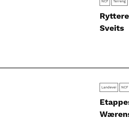
NCF
Terreng
Ryttere
Sveits
Landevei
NCF
Etappes
Wærensk