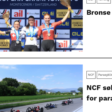
Bronse 
NCF
Parasykli
NCF sø
for par