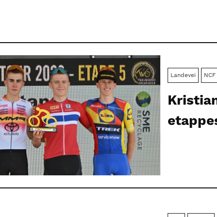
Landevei
NCF
Kristi
etappes