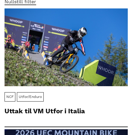
nasjonalt
Nullstill filter
til
å
bli
en
folkesport.
NCF
Utfor/Enduro
Uttak til VM Utfor i Italia