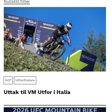
nasjonalt
Nullstill filter
til
å
bli
en
folkesport.
NCF
Utfor/Enduro
Uttak til VM Utfor i Italia