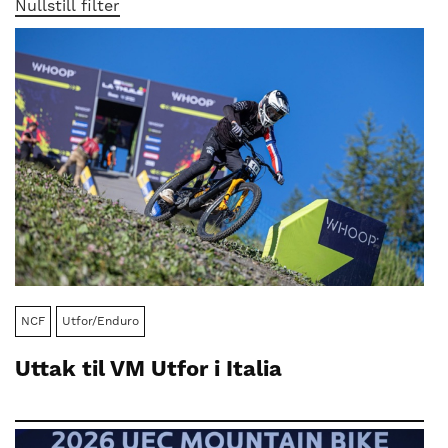
nasjonalt
Nullstill filter
til
å
bli
en
folkesport.
NCF
Utfor/Enduro
Uttak til VM Utfor i Italia