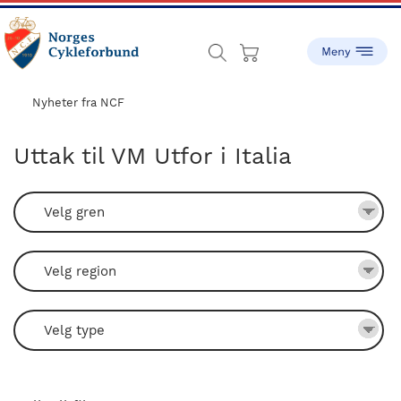
Skip
Skip
to
to
main
footer
content
sykling.no
Norges
Cykleforbund
Nyheter fra NCF
ble
stiftet
Uttak til VM Utfor i Italia
i
1910,
og
har
gått
fra
å
være
en
liten
idrett