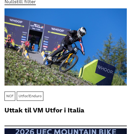
nasjonalt
Nullstill filter
til
å
bli
en
folkesport.
NCF
Utfor/Enduro
Uttak til VM Utfor i Italia