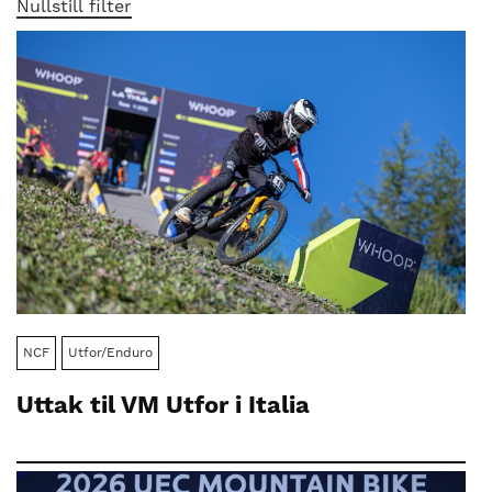
nasjonalt
Nullstill filter
til
å
bli
en
folkesport.
NCF
Utfor/Enduro
Uttak til VM Utfor i Italia