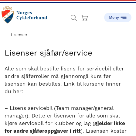
Skip
Skip
to
to
main
footer
content
sykling.no
Norges
Cykleforbund
Lisenser
ble
stiftet
Lisenser sjåfør/service
i
1910,
Alle som skal bestille lisens for servicebil eller
og
andre sjåførroller må gjennomgå kurs før
har
lisensen kan bestilles. Link til kursene finner
gått
du her:
fra
å
være
– Lisens servicebil (Team manager/general
en
manager): Dette er lisensen for alle som skal
liten
kjøre servicebil for klubber og lag (
gjelder ikke
idrett
for andre sjåføroppgaver i ritt
). Lisensen koster