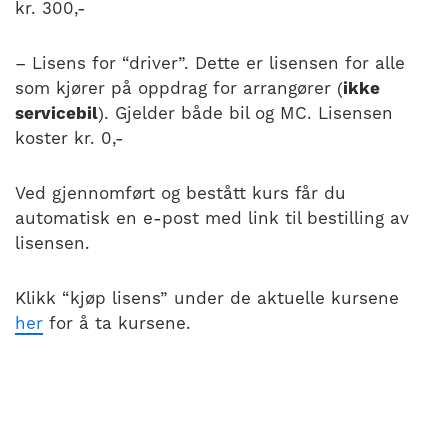
nasjonalt
kr. 300,-
til
å
– Lisens for “driver”. Dette er lisensen for alle
bli
som kjører på oppdrag for arrangører (
ikke
en
servicebil
). Gjelder både bil og MC. Lisensen
folkesport.
koster kr. 0,-
Ved gjennomført og bestått kurs får du
automatisk en e-post med link til bestilling av
lisensen.
Klikk “kjøp lisens” under de aktuelle kursene
her
for å ta kursene.