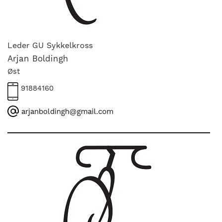
nasjonalt
til
å
bli
Leder GU Sykkelkross
en
Arjan Boldingh
folkesport.
Øst
91884160
arjanboldingh@gmail.com