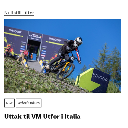
nasjonalt
til
Nullstill filter
å
bli
en
folkesport.
NCF
Utfor/Enduro
Uttak til VM Utfor i Italia