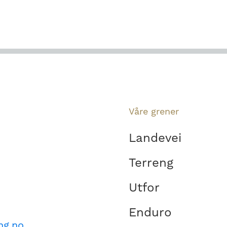
Våre grener
Landevei
Terreng
Utfor
Enduro
ng.no