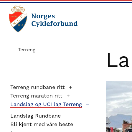
Skip
Skip
to
to
main
footer
content
sykling.no
Norges
Cykleforbund
Terreng
La
ble
stiftet
i
1910,
Terreng rundbane ritt
og
Terreng maraton ritt
har
Landslag og UCI lag Terreng
gått
Landslag Rundbane
fra
Bli kjent med våre beste
å