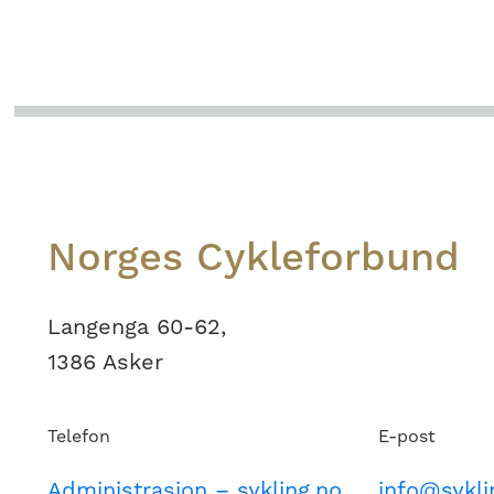
Footer
Norges Cykleforbund
Langenga 60-62,
1386 Asker
Telefon
E-post
Administrasjon – sykling.no
info@sykli