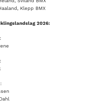
eland, Sviland BMX
aaland, Klepp BMX
klingslandslag 2026:
:
tene
:
k
:
ssen
Dahl