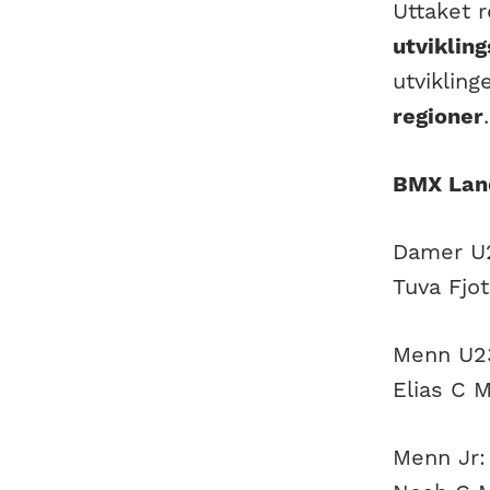
Uttaket 
utviklin
utviklin
regioner
.
BMX Lan
Damer U
Tuva Fjo
Menn U2
Elias C 
Menn Jr: