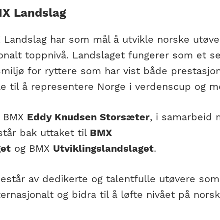
X Landslag
Landslag har som mål å utvikle norske utøver
onalt toppnivå. Landslaget fungerer som et se
smiljø for ryttere som har vist både prestasj
le til å representere Norge i verdenscup og m
f BMX
Eddy Knudsen Storsæter
, i samarbeid
 står bak uttaket til
BMX
et
og BMX
Utviklingslandslaget
.
estår av dedikerte og talentfulle utøvere som
ernasjonalt og bidra til å løfte nivået på nors