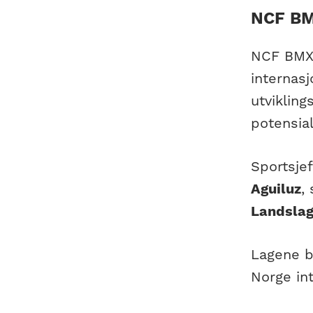
NCF BM
NCF BMX 
internasj
utvikling
potensia
Sportsje
Aguiluz
,
Landslag
Lagene b
Norge int