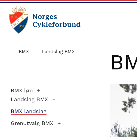
Skip
Skip
to
to
main
footer
content
sykling.no
Norges
Cykleforbund
BMX
Landslag BMX
BM
ble
stiftet
i
1910,
BMX løp
og
Landslag BMX
har
BMX landslag
gått
Grenutvalg BMX
fra
å