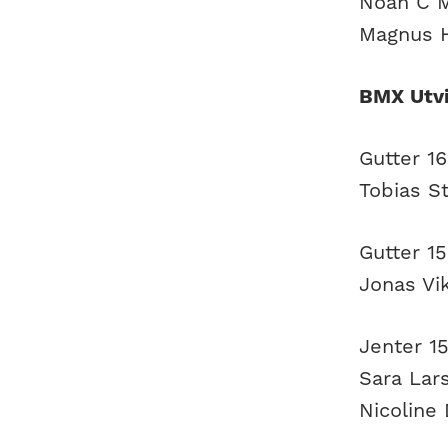
Noah C M
Magnus H
BMX Utvi
Gutter 16
Tobias S
Gutter 15
Jonas Vi
Jenter 15
Sara Lar
Nicoline 