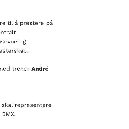
e til å prestere på
ntralt
onsevne og
esterskap.
 med trener
André
 skal representere
k BMX.