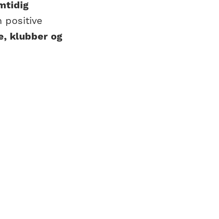
mtidig
 positive
e, klubber og