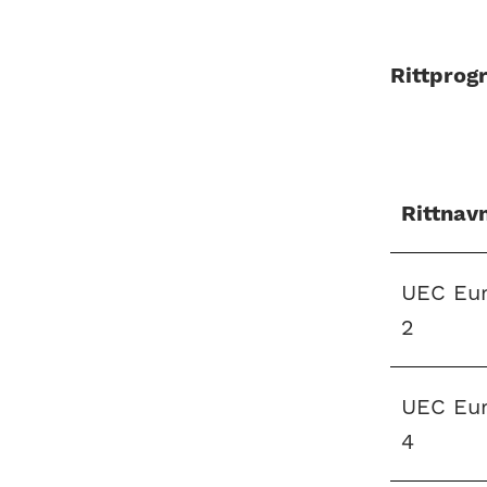
Rittprog
Rittnav
UEC Eur
2
UEC Eur
4