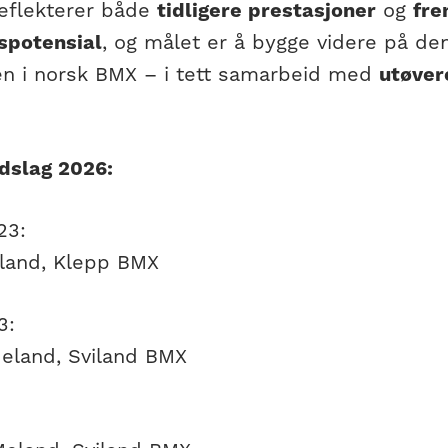
reflekterer både
tidligere prestasjoner
og
fre
gspotensial
, og målet er å bygge videre på den
gen i norsk BMX – i tett samarbeid med
utøver
dslag 2026:
23:
tland, Klepp BMX
3:
Meland, Sviland BMX