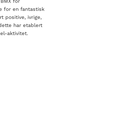
 BMX for
 for en fantastisk
positive, ivrige,
ette har etablert
l-aktivitet.