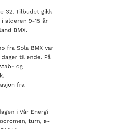
e 32. Tilbudet gikk
i alderen 9-15 år
iland BMX.
ø fra Sola BMX var
 dager til ende. På
stab- og
k,
asjon fra
agen i Vår Energi
elodromen, turn, e-