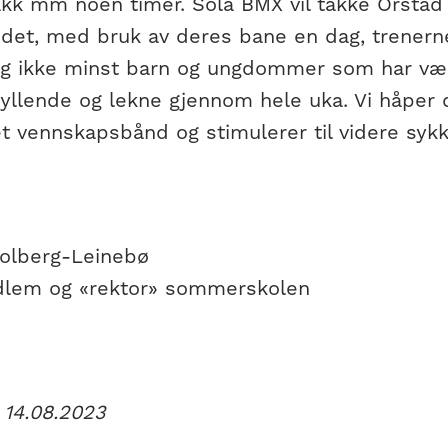
jakk mm noen timer. Sola BMX vil takke Orstad
det, med bruk av deres bane en dag, trenerne
og ikke minst barn og ungdommer som har vært 
yllende og lekne gjennom hele uka. Vi håper d
t vennskapsbånd og stimulerer til videre sykke
olberg-Leinebø
lem og «rektor» sommerskolen
 14.08.2023