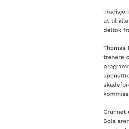
Tradisjon
ut til a
deltok f
Thomas M
trenere o
programm
spensttre
skadefor
kommissæ
Grunnet u
Sola aren