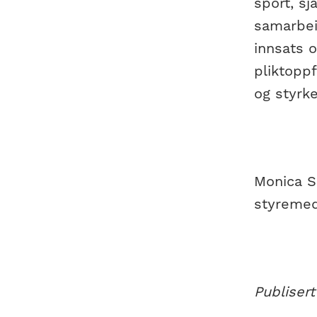
sport, s
samarbei
innsats 
pliktoppf
og styrke
Monica S
styremed
Publisert